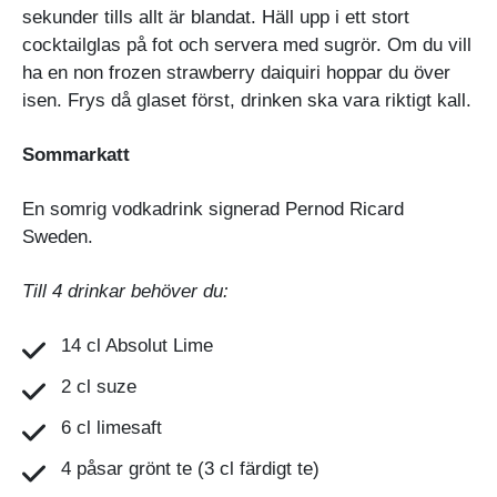
sekunder tills allt är blandat. Häll upp i ett stort
cocktailglas på fot och servera med sugrör. Om du vill
ha en non frozen strawberry daiquiri hoppar du över
isen. Frys då glaset först, drinken ska vara riktigt kall.
Sommarkatt
En somrig vodkadrink signerad Pernod Ricard
Sweden.
Till 4 drinkar behöver du:
14 cl Absolut Lime
2 cl suze
6 cl limesaft
4 påsar grönt te (3 cl färdigt te)