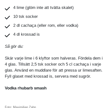
4 lime (glöm inte att tvätta skalet)
10 tsk socker
2 dl cachaça (eller rom, eller vodka)
4 dl krossad is
Så gör du:
Skär varje lime i 6 klyftor som halveras. Fördela dem i
4 glas. Tillsätt 2,5 tsk socker och 5 cl cachaça i varje
glas. Använd en muddlare för att pressa ur limesaften.
Fyll glaset med krossad is, servera med sugrör.
Vodka rhubarb smash
Foto: Maximilian Zahn