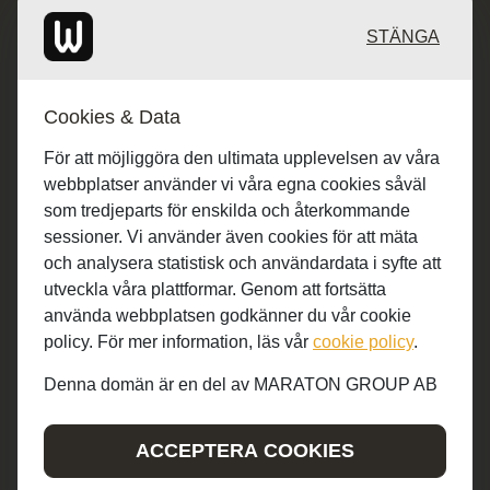
Redaktionen: desk@maratongroup.com
STÄNGA
Kunder/Annonsering: se.sales@maratongroup.com
Cookies & Data
Jobba hos oss: work@maratongroup.com
För att möjliggöra den ultimata upplevelsen av våra
webbplatser använder vi våra egna cookies såväl
som tredjeparts för enskilda och återkommande
sessioner. Vi använder även cookies för att mäta
och analysera statistisk och användardata i syfte att
utveckla våra plattformar. Genom att fortsätta
använda webbplatsen godkänner du vår cookie
policy. För mer information, läs vår
cookie policy
.
Denna domän är en del av MARATON GROUP AB
© MARATON GROUP AB 2019-2022
ACCEPTERA COOKIES