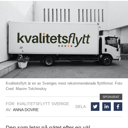
Kvalitetsflytt är en av Sveriges mest rekommenderade flyttfirmor. Foto
Cred: Maxim Tolchinskiy
SPONSRAT
FÖR:
KVALITETSFLYTT SVERIGE
DELA:
AV:
ANNA DOVRE
Den som letar på nätet efter en väl