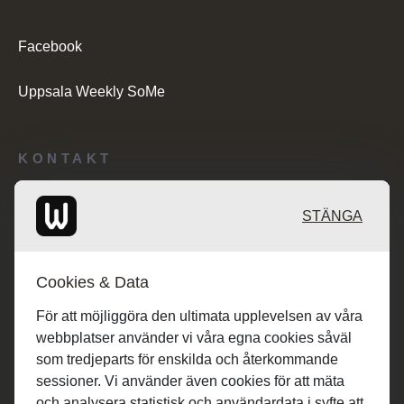
Facebook
Uppsala Weekly SoMe
KONTAKT
Redaktionen: desk@maratongroup.com
STÄNGA
Kunder/Annonsering: se.sales@maratongroup.com
Cookies & Data
Jobba hos oss: work@maratongroup.com
För att möjliggöra den ultimata upplevelsen av våra
webbplatser använder vi våra egna cookies såväl
som tredjeparts för enskilda och återkommande
sessioner. Vi använder även cookies för att mäta
och analysera statistisk och användardata i syfte att