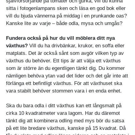
självförsörjande på tomater och gurka, vill du kunna
sitta i fotogenlampans sken och läsa en god bok eller
vill du bjuda vännerna på middag i en prunkande oas?
Kanske lite av varje – både odla, mysa och umgås?
Fundera också på hur du vill möblera ditt nya
växthus?
Vill du ha drivbänkar, krukor, en soffa eller
matplats. Det är också sånt som avgör vilken typ av
växthus du behöver. Ett tips är att välja ett växthus
som är större än du egentligen tänkt dig. Du kommer
nämligen behöva ytan vad det lider och det går inte att
förlänga ett befintligt växthus. För att växthuset ska
vara stabilt behöver stommen vara i en enda enhet.
Ska du bara odla i ditt växthus kan ett långsmalt på
cirka 10 kvadratmeter vara lagom. Har du däremot
tänkt dig att kombinera odling med mys bör du satsa
på ett lite bredare växthus, kanske på 15 kvadrat. Då