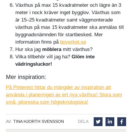
Växthus på max 15 kvadratmeter och lägre än 3
meter i nock kräver inget bygglov. Växthus som
är 15–25 kvadratmeter samt väggmonterade
växthus på max 15 kvadratmeter ska anmälas till
byggnadsnämnden för startbesked. Mer
information finns på
boverket.se
Hur ska jag
möblera
mitt växthus?
Vilka tillbehör vill jag ha?
Glöm inte
vädringsluckor!
Mer inspiration:
På Pinterest hittar du mängder av inspiration att
använda i planeringen av ert nya växthus! Stora som
små, pitoreska som högteknologiska!
AV:
TINA HJORTH SVENSSON
DELA: