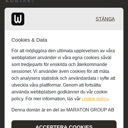
KONTAKT
Redaktionen: desk@maratongroup.com
STÄNGA
Kunder/Annonsering: se.sales@maratongroup.com
Cookies & Data
Jobba hos oss: work@maratongroup.com
För att möjliggöra den ultimata upplevelsen av våra
webbplatser använder vi våra egna cookies såväl
som tredjeparts för enskilda och återkommande
sessioner. Vi använder även cookies för att mäta
och analysera statistisk och användardata i syfte att
utveckla våra plattformar. Genom att fortsätta
använda webbplatsen godkänner du vår cookie
policy. För mer information, läs vår
cookie policy
.
Denna domän är en del av MARATON GROUP AB
© MARATON GROUP AB 2019-2022
ACCEPTERA COOKIES