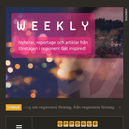
ANNONS
t läsning om regionens företag, från regionens företag.
Välkommen 