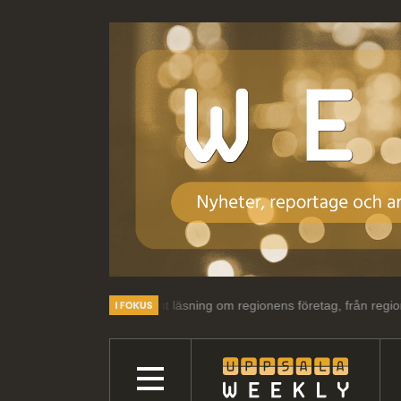
r och intressant läsning om regionens företag, från regionens företag.