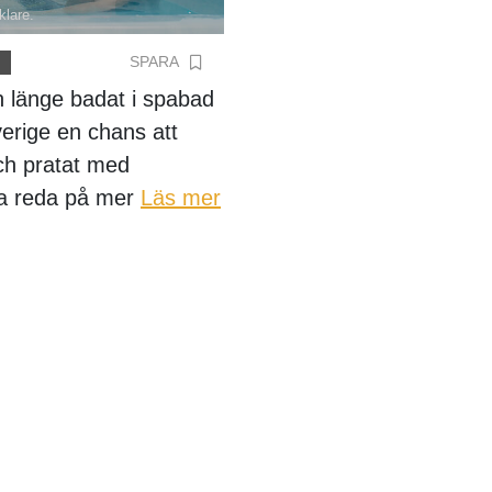
klare.
SPARA
n länge badat i spabad
verige en chans att
ch pratat med
ta reda på mer
Läs mer