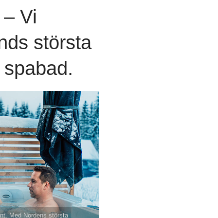
– Vi
nds största
v spabad.
runt. Med Nordens största