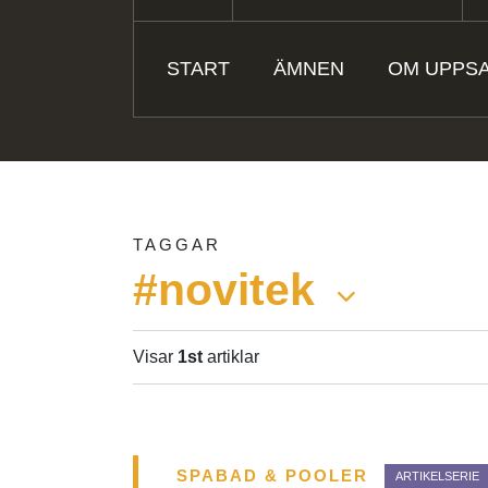
START
ÄMNEN
OM UPPSA
TAGGAR
#novitek
Visar
1st
artiklar
SPABAD & POOLER
ARTIKELSERIE