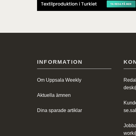
INFORMATION
KO
Om Uppsala Weekly
Redak
desk
Aktuella ämnen
Kunde
Dina sparade artiklar
se.s
Jobba
work