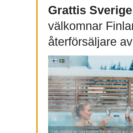
Grattis Sverige
välkomnar Finla
återförsäljare a
I ett spabad av hög kvalitet kan du njuta året 