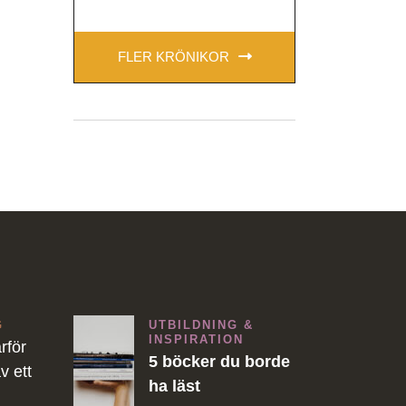
FLER KRÖNIKOR
G
UTBILDNING &
INSPIRATION
rför
5 böcker du borde
v ett
ha läst