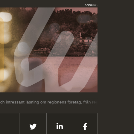
ANNONS
 läsning om regionens företag, från regionens företag.
Välkommen ti