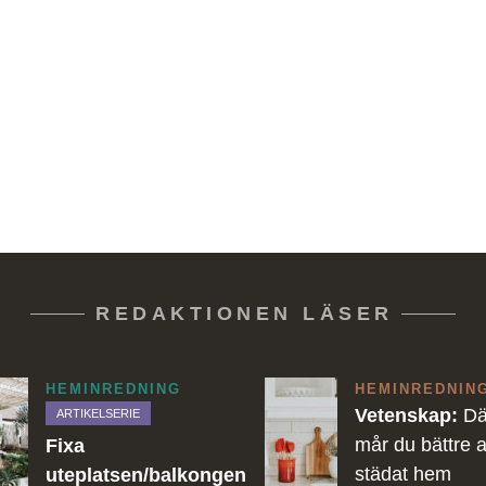
REDAKTIONEN LÄSER
HEMINREDNING
HEMINREDNIN
Vetenskap:
Dä
ARTIKELSERIE
mår du bättre a
Fixa
städat hem
uteplatsen/balkongen