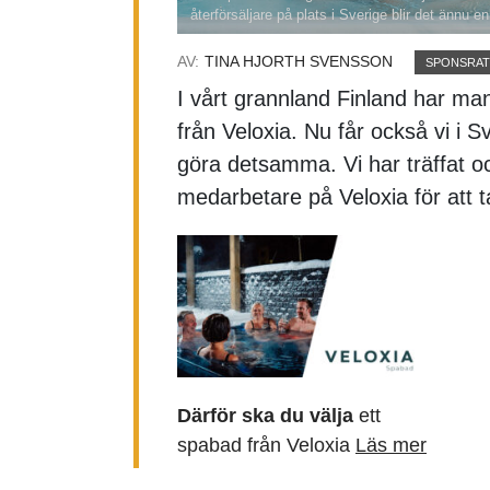
återförsäljare på plats i Sverige blir det ännu en
AV:
TINA HJORTH SVENSSON
SPONSRAT
I vårt grannland Finland har ma
från Veloxia. Nu får också vi i S
göra detsamma. Vi har träffat o
medarbetare på Veloxia för att 
Därför ska du välja
ett
spabad från Veloxia
Läs mer